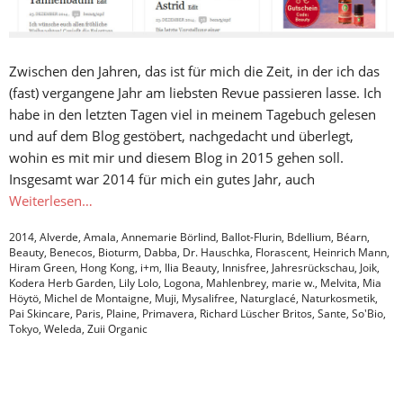
Zwischen den Jahren, das ist für mich die Zeit, in der ich das
(fast) vergangene Jahr am liebsten Revue passieren lasse. Ich
habe in den letzten Tagen viel in meinem Tagebuch gelesen
und auf dem Blog gestöbert, nachgedacht und überlegt,
wohin es mit mir und diesem Blog in 2015 gehen soll.
Insgesamt war 2014 für mich ein gutes Jahr, auch
Weiterlesen…
2014
,
Alverde
,
Amala
,
Annemarie Börlind
,
Ballot-Flurin
,
Bdellium
,
Béarn
,
Beauty
,
Benecos
,
Bioturm
,
Dabba
,
Dr. Hauschka
,
Florascent
,
Heinrich Mann
,
Hiram Green
,
Hong Kong
,
i+m
,
Ilia Beauty
,
Innisfree
,
Jahresrückschau
,
Joik
,
Kodera Herb Garden
,
Lily Lolo
,
Logona
,
Mahlenbrey
,
marie w.
,
Melvita
,
Mia
Höytö
,
Michel de Montaigne
,
Muji
,
Mysalifree
,
Naturglacé
,
Naturkosmetik
,
Pai Skincare
,
Paris
,
Plaine
,
Primavera
,
Richard Lüscher Britos
,
Sante
,
So'Bio
,
Tokyo
,
Weleda
,
Zuii Organic