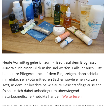
Heute Vormittag gehe ich zum Friseur, auf dem Blog lässt
Aurora euch einen Blick in ihr Bad werfen. Falls ihr auch Lust
habt, eure Pflegeroutine auf dem Blog zeigen, dann schickt
mir einfach ein Foto mit euren Sachen sowie einen kurzen
Text, in dem ihr beschreibt, wie eure Gesichtspflege aussieht.
Es sollte sich dabei unbedingt um überwiegend
naturkosmetische Produkte handeln
Weiterlesen…
Biosolis
,
Dr. Hauschka
,
Eco Cosmetics
,
John Masters
,
Joik
,
Kart
,
Lavera
,
Living