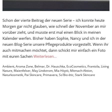
Schon der vierte Beitrag der neuen Serie – ich konnte heute
Morgen gar nicht glauben, wie schnell der November an mir
vorüber zieht, und musste erst mal einen Blick in meinen
Kalender werfen. Bisher haben Sophie, Nancy und ich in der
neuen Blog-Serie unsere Pflegeprodukte vorgestellt. Wenn ihr
auch mitmachen möchtet, dann schickt mir einfach ein Foto
mit euren Sachen
Weiterlesen…
Ambient
,
Aroma Zone
,
Belmar
,
Dr. Hauschka
,
EcoCosmetics
,
Frantsila
,
Living
Nature
,
Maienfelser
,
May Lindstrom
,
Mia Höytö
,
Mitmach-Aktion
,
Naturkosmetik
,
Pai Skincare
,
Primavera
,
So'Bio étic
,
Stark Skincare