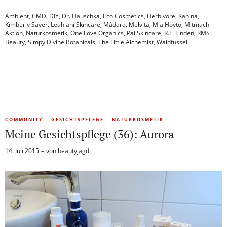
Ambient
,
CMD
,
DIY
,
Dr. Hauschka
,
Eco Cosmetics
,
Herbivore
,
Kahina
,
Kimberly Sayer
,
Leahlani Skincare
,
Mádara
,
Melvita
,
Mia Höytö
,
Mitmach-
Aktion
,
Naturkosmetik
,
One Love Organics
,
Pai Skincare
,
R.L. Linden
,
RMS
Beauty
,
Simpy Divine Botanicals
,
The Little Alchemist
,
Waldfussel
COMMUNITY
GESICHTSPFLEGE
NATURKOSMETIK
Meine Gesichtspflege (36): Aurora
14. Juli 2015
von
beautyjagd