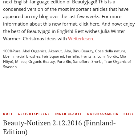
next English-language edition of Beautyjagd! This is a
condensed version of the most important articles that have
appeared on my blog over the last few weeks. For more
information about this new format, click here. And now: enjoy
the best of Beautyjagd in English! Best wishes Julia Winter
Warmer: Christmas ideas with
Weiterlesen…
100%Pure
,
Abel Organics
,
Akamuti
,
Alty
,
Binu Beauty
,
Cose della natura
,
Ebelin
,
Facial Brushes
,
Fair Squared
,
Farfalla
,
Frantsila
,
Lumi Nordic
,
Mia
Höytö
,
Miniso
,
Organic Beauty
,
Puro Bio
,
Sanoflore
,
Sho-bi
,
True Organic of
Sweden
DUFT
GESICHTSPFLEGE
INNER BEAUTY
NATURKOSMETIK
REISE
Beauty-Notizen 2.12.2016 (Finnland-
Edition)