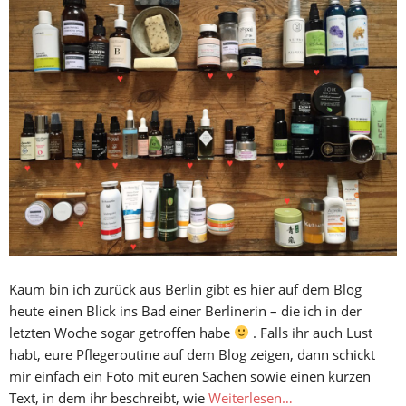
Kaum bin ich zurück aus Berlin gibt es hier auf dem Blog
heute einen Blick ins Bad einer Berlinerin – die ich in der
letzten Woche sogar getroffen habe
. Falls ihr auch Lust
habt, eure Pflegeroutine auf dem Blog zeigen, dann schickt
mir einfach ein Foto mit euren Sachen sowie einen kurzen
Text, in dem ihr beschreibt, wie
Weiterlesen…