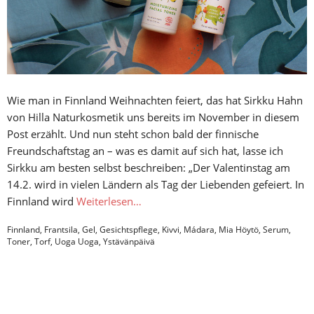
Wie man in Finnland Weihnachten feiert, das hat Sirkku Hahn
von Hilla Naturkosmetik uns bereits im November in diesem
Post erzählt. Und nun steht schon bald der finnische
Freundschaftstag an – was es damit auf sich hat, lasse ich
Sirkku am besten selbst beschreiben: „Der Valentinstag am
14.2. wird in vielen Ländern als Tag der Liebenden gefeiert. In
Finnland wird
Weiterlesen…
Finnland
,
Frantsila
,
Gel
,
Gesichtspflege
,
Kivvi
,
Mádara
,
Mia Höytö
,
Serum
,
Toner
,
Torf
,
Uoga Uoga
,
Ystävänpäivä