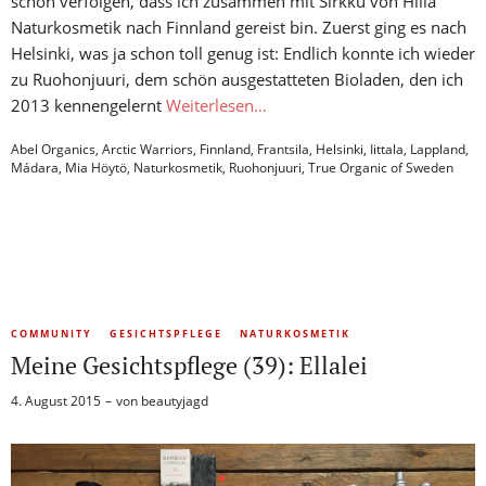
schon verfolgen, dass ich zusammen mit Sirkku von Hilla
Naturkosmetik nach Finnland gereist bin. Zuerst ging es nach
Helsinki, was ja schon toll genug ist: Endlich konnte ich wieder
zu Ruohonjuuri, dem schön ausgestatteten Bioladen, den ich
2013 kennengelernt
Weiterlesen…
Abel Organics
,
Arctic Warriors
,
Finnland
,
Frantsila
,
Helsinki
,
Iittala
,
Lappland
,
Mádara
,
Mia Höytö
,
Naturkosmetik
,
Ruohonjuuri
,
True Organic of Sweden
COMMUNITY
GESICHTSPFLEGE
NATURKOSMETIK
Meine Gesichtspflege (39): Ellalei
4. August 2015
von
beautyjagd