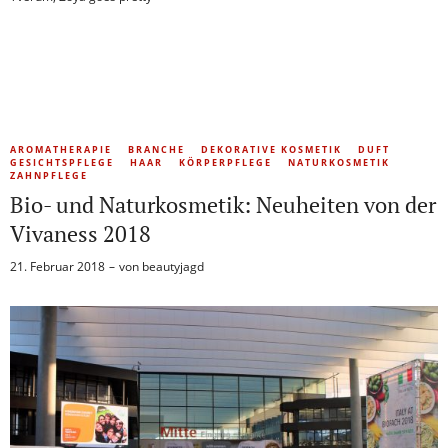
AROMATHERAPIE
BRANCHE
DEKORATIVE KOSMETIK
DUFT
GESICHTSPFLEGE
HAAR
KÖRPERPFLEGE
NATURKOSMETIK
ZAHNPFLEGE
Bio- und Naturkosmetik: Neuheiten von der
Vivaness 2018
21. Februar 2018
von
beautyjagd