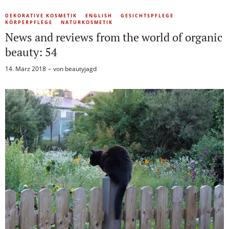
DEKORATIVE KOSMETIK
ENGLISH
GESICHTSPFLEGE
KÖRPERPFLEGE
NATURKOSMETIK
News and reviews from the world of organic
beauty: 54
14. März 2018
von
beautyjagd