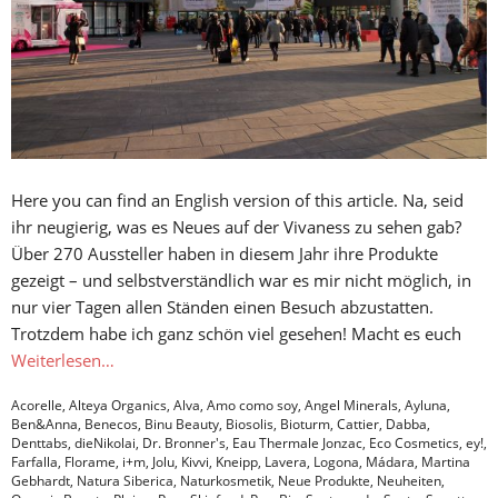
Here you can find an English version of this article. Na, seid
ihr neugierig, was es Neues auf der Vivaness zu sehen gab?
Über 270 Aussteller haben in diesem Jahr ihre Produkte
gezeigt – und selbstverständlich war es mir nicht möglich, in
nur vier Tagen allen Ständen einen Besuch abzustatten.
Trotzdem habe ich ganz schön viel gesehen! Macht es euch
Weiterlesen…
Acorelle
,
Alteya Organics
,
Alva
,
Amo como soy
,
Angel Minerals
,
Ayluna
,
Ben&Anna
,
Benecos
,
Binu Beauty
,
Biosolis
,
Bioturm
,
Cattier
,
Dabba
,
Denttabs
,
dieNikolai
,
Dr. Bronner's
,
Eau Thermale Jonzac
,
Eco Cosmetics
,
ey!
,
Farfalla
,
Florame
,
i+m
,
Jolu
,
Kivvi
,
Kneipp
,
Lavera
,
Logona
,
Mádara
,
Martina
Gebhardt
,
Natura Siberica
,
Naturkosmetik
,
Neue Produkte
,
Neuheiten
,