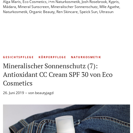
Alga Maris
,
Eco Cosmetics
,
i+m Naturkosmetik
,
Josh Rosebrook
,
Kypris
,
Mádara
,
Mineral Sunscreen
,
Mineralischer Sonnenschutz
,
Mlle Agathe
,
Naturkosmetik
,
Organic Beauty
,
Ren Skincare
,
Speick Sun
,
Ultrasun
GESICHTSPFLEGE
KÖRPERPFLEGE
NATURKOSMETIK
Mineralischer Sonnenschutz (7):
Antioxidant CC Cream SPF 30 von Eco
Cosmetics
26. Juni 2019
von
beautyjagd