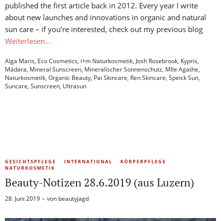
published the first article back in 2012. Every year I write
about new launches and innovations in organic and natural
sun care – if you’re interested, check out my previous blog
Weiterlesen…
Alga Maris
,
Eco Cosmetics
,
i+m Naturkosmetik
,
Josh Rosebrook
,
Kypris
,
Mádara
,
Mineral Sunscreen
,
Mineralischer Sonnenschutz
,
Mlle Agathe
,
Naturkosmetik
,
Organic Beauty
,
Pai Skincare
,
Ren Skincare
,
Speick Sun
,
Suncare
,
Sunscreen
,
Ultrasun
GESICHTSPFLEGE
INTERNATIONAL
KÖRPERPFLEGE
NATURKOSMETIK
Beauty-Notizen 28.6.2019 (aus Luzern)
28. Juni 2019
von
beautyjagd