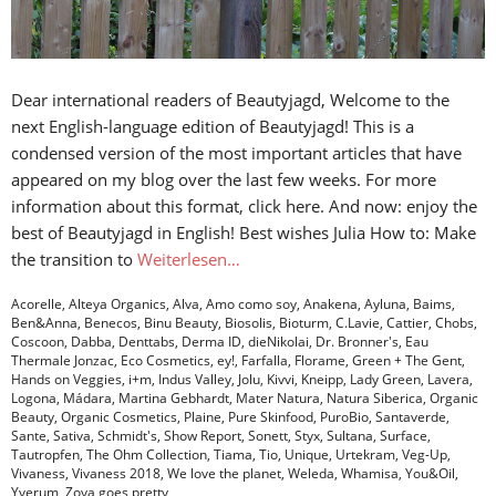
Dear international readers of Beautyjagd, Welcome to the
next English-language edition of Beautyjagd! This is a
condensed version of the most important articles that have
appeared on my blog over the last few weeks. For more
information about this format, click here. And now: enjoy the
best of Beautyjagd in English! Best wishes Julia How to: Make
the transition to
Weiterlesen…
Acorelle
,
Alteya Organics
,
Alva
,
Amo como soy
,
Anakena
,
Ayluna
,
Baims
,
Ben&Anna
,
Benecos
,
Binu Beauty
,
Biosolis
,
Bioturm
,
C.Lavie
,
Cattier
,
Chobs
,
Coscoon
,
Dabba
,
Denttabs
,
Derma ID
,
dieNikolai
,
Dr. Bronner's
,
Eau
Thermale Jonzac
,
Eco Cosmetics
,
ey!
,
Farfalla
,
Florame
,
Green + The Gent
,
Hands on Veggies
,
i+m
,
Indus Valley
,
Jolu
,
Kivvi
,
Kneipp
,
Lady Green
,
Lavera
,
Logona
,
Mádara
,
Martina Gebhardt
,
Mater Natura
,
Natura Siberica
,
Organic
Beauty
,
Organic Cosmetics
,
Plaine
,
Pure Skinfood
,
PuroBio
,
Santaverde
,
Sante
,
Sativa
,
Schmidt's
,
Show Report
,
Sonett
,
Styx
,
Sultana
,
Surface
,
Tautropfen
,
The Ohm Collection
,
Tiama
,
Tio
,
Unique
,
Urtekram
,
Veg-Up
,
Vivaness
,
Vivaness 2018
,
We love the planet
,
Weleda
,
Whamisa
,
You&Oil
,
Yverum
,
Zoya goes pretty