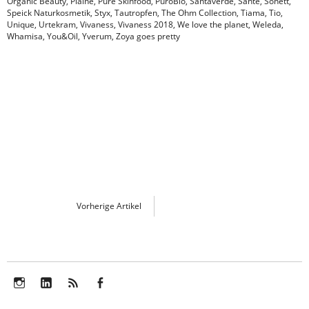
Organic Beauty
,
Plaine
,
Pure Skinfood
,
PuroBio
,
Santaverde
,
Sante
,
Sonett
,
Speick Naturkosmetik
,
Styx
,
Tautropfen
,
The Ohm Collection
,
Tiama
,
Tio
,
Unique
,
Urtekram
,
Vivaness
,
Vivaness 2018
,
We love the planet
,
Weleda
,
Whamisa
,
You&Oil
,
Yverum
,
Zoya goes pretty
Vorherige Artikel
Instagram
LinkedIn
Feed
Facebook