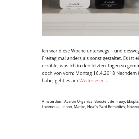
Ich war diese Woche unterwegs – und desweg
Freitag mal anders als sonst gestaltet. Es ist
erzähle, was ich in den letzten Tagen so gema
doch von vorn: Montag 16.4.2018 Nachdem i
habe, geht es am
Weiterlesen…
Amsterdam
,
Avalon Organics
,
Booster
,
de Traay
,
Ekopla
Lavendula
,
Lebon
,
Maske
,
Neal's Yard Remedies
,
Novexp