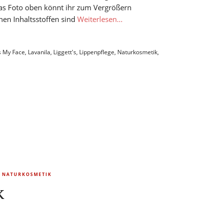
 Das Foto oben könnt ihr zum Vergrößern
hen Inhaltsstoffen sind
Weiterlesen…
s My Face
,
Lavanila
,
Liggett's
,
Lippenpflege
,
Naturkosmetik
,
NATURKOSMETIK
k