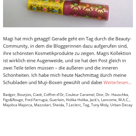
Magi hat mich getaggt! Gerade geht ein Tag durch die Beauty-
Community, in dem die Bloggerinnen dazu aufgerufen sind,
ihre schönsten Kosmetikprodukte zu zeigen. Magis Kollektion
ist wirklich eine Augenweide, und sie hat den Post gleich in
zwei Teile teilen müssen – die äußeren und die inneren
Schönheiten. Ich habe mich heute Nachmittag durch meine
Schubladen und Muji-Boxen gewühlt und dabei
Weiterlesen…
Badger
,
Bourjois
,
Ciaté
,
Coffret d'Or
,
Couleur Caramel
,
Dior
,
Dr. Hauschka
,
Figs&Rouge
,
Fred Farrugia
,
Guerlain
,
Holika Holika
,
Jack's
,
Lancome
,
M.A.C.
,
Majolica Majorca
,
Mazzolari
,
Sheida
,
T.Leclerc
,
Tag
,
Tony Moly
,
Urban Decay