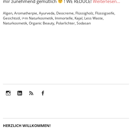
mir zunehmend gemütlich
! WE REDUCE!
Weiterlesen…
Algen
,
Aromatherpie
,
Ayurveda
,
Deocreme
,
Flüssigholz
,
Flüssigseife
,
Gesichtsöl
,
i+m Naturkosmetik
,
Immortelle
,
Kajal
,
Less Waste
,
Naturkosmetik
,
Organic Beauty
,
Polarlichter
,
Sodasan
Instagram
LinkedIn
Feed
Facebook
HERZLICH WILLKOMMEN!