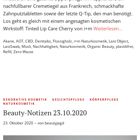
nachfüllbarer Cremetiegel aus Frankreich, schmackhafte
Zahnputztabletten sowie der letzte Q-Tip, den man benötigt.
Los geht es gleich mit einem angesagten kosmetischen
Wirkstoff: Tinted Lip Care Cherry von i+m
Weiterlesen…
Akane
,
AOT
,
CBD
,
Denttabs
,
Flüssigholz
,
i+m Naturkosmetik
,
Last Object
,
LastSwab
,
Müsli
,
Nachhaltigkeit
,
Naturkosmetik
,
Organic Beauty
,
plastikfrei
,
Refill
,
Zero Waste
DEKORATIVE KOSMETIK
GESICHTSPFLEGE
KÖRPERPFLEGE
NATURKOSMETIK
Beauty-Notizen 23.10.2020
23. Oktober 2020
von
beautyjagd