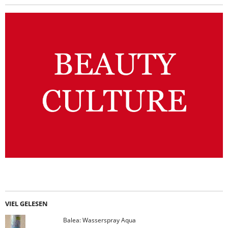
VIEL GELESEN
Balea: Wasserspray Aqua