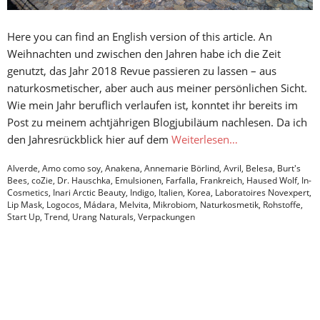
Here you can find an English version of this article. An
Weihnachten und zwischen den Jahren habe ich die Zeit
genutzt, das Jahr 2018 Revue passieren zu lassen – aus
naturkosmetischer, aber auch aus meiner persönlichen Sicht.
Wie mein Jahr beruflich verlaufen ist, konntet ihr bereits im
Post zu meinem achtjährigen Blogjubiläum nachlesen. Da ich
den Jahresrückblick hier auf dem
Weiterlesen…
Alverde
,
Amo como soy
,
Anakena
,
Annemarie Börlind
,
Avril
,
Belesa
,
Burt's
Bees
,
coZie
,
Dr. Hauschka
,
Emulsionen
,
Farfalla
,
Frankreich
,
Haused Wolf
,
In-
Cosmetics
,
Inari Arctic Beauty
,
Indigo
,
Italien
,
Korea
,
Laboratoires Novexpert
,
Lip Mask
,
Logocos
,
Mádara
,
Melvita
,
Mikrobiom
,
Naturkosmetik
,
Rohstoffe
,
Start Up
,
Trend
,
Urang Naturals
,
Verpackungen