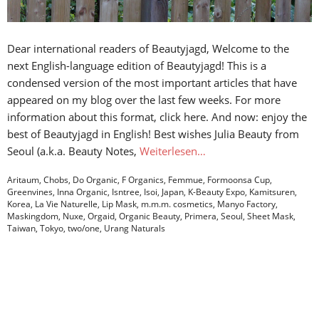
Dear international readers of Beautyjagd, Welcome to the
next English-language edition of Beautyjagd! This is a
condensed version of the most important articles that have
appeared on my blog over the last few weeks. For more
information about this format, click here. And now: enjoy the
best of Beautyjagd in English! Best wishes Julia Beauty from
Seoul (a.k.a. Beauty Notes,
Weiterlesen…
Aritaum
,
Chobs
,
Do Organic
,
F Organics
,
Femmue
,
Formoonsa Cup
,
Greenvines
,
Inna Organic
,
Isntree
,
Isoi
,
Japan
,
K-Beauty Expo
,
Kamitsuren
,
Korea
,
La Vie Naturelle
,
Lip Mask
,
m.m.m. cosmetics
,
Manyo Factory
,
Maskingdom
,
Nuxe
,
Orgaid
,
Organic Beauty
,
Primera
,
Seoul
,
Sheet Mask
,
Taiwan
,
Tokyo
,
two/one
,
Urang Naturals