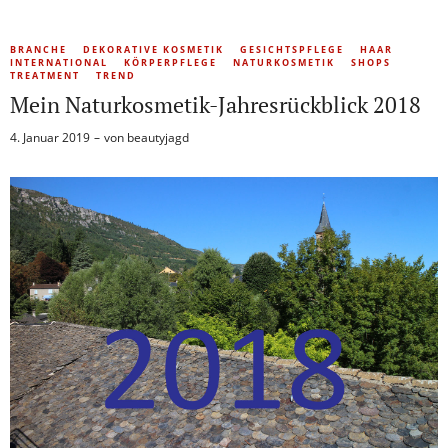
BRANCHE
DEKORATIVE KOSMETIK
GESICHTSPFLEGE
HAAR
INTERNATIONAL
KÖRPERPFLEGE
NATURKOSMETIK
SHOPS
TREATMENT
TREND
Mein Naturkosmetik-Jahresrückblick 2018
4. Januar 2019
von
beautyjagd