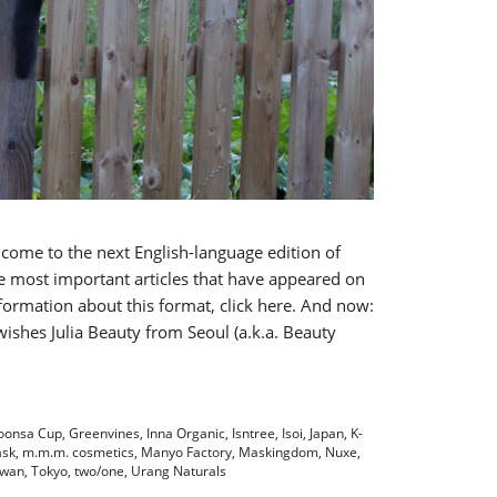
lcome to the next English-language edition of
he most important articles that have appeared on
formation about this format, click here. And now:
wishes Julia Beauty from Seoul (a.k.a. Beauty
oonsa Cup
,
Greenvines
,
Inna Organic
,
Isntree
,
Isoi
,
Japan
,
K-
ask
,
m.m.m. cosmetics
,
Manyo Factory
,
Maskingdom
,
Nuxe
,
iwan
,
Tokyo
,
two/one
,
Urang Naturals