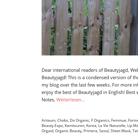
Dear international readers of Beautyjagd, We
Beautyjagd! This is a condensed version of t
my blog over the last few weeks. For more in
enjoy the best of Beautyjagd in English! Best 
Notes,
Weiterlesen…
Aritaum
,
Chobs
,
Do Organic
,
F Organics
,
Femmue
,
Form
Beauty Expo
,
Kamitsuren
,
Korea
,
La Vie Naturelle
,
Lip M
Orgaid
,
Organic Beauty
,
Primera
,
Seoul
,
Sheet Mask
,
Ta