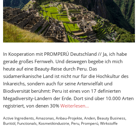
In Kooperation mit PROMPERÚ Deutschland // Ja, ich habe
gerade großes Fernweh. Und deswegen begebe ich mich
heute auf eine Beauty-Reise durch Peru. Das
südamerikanische Land ist nicht nur für die Hochkultur des
Inkareichs, sondern auch für seine Artenvielfalt und
Biodiversität berühmt: Peru ist eines von 17 definierten
Megadiversity-Ländern der Erde. Dort sind über 10.000 Arten
registriert, von denen 30%
Weiterlesen…
Active Ingredients
,
Amazonas
,
Anbau-Projekte
,
Anden
,
Beauty Business
,
Buritiöl
,
Functionals
,
Kosmetikindustrie
,
Peru
,
Promperú
,
Wirkstoffe