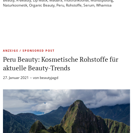
Beauty
,
K-Beauty
,
Lip Mask
,
Mádara
,
multifunktional
,
Mundspülung
,
Naturkosmetik
,
Organic Beauty
,
Peru
,
Rohstoffe
,
Serum
,
Whamisa
ANZEIGE / SPONSORED POST
Peru Beauty: Kosmetische Rohstoffe für
aktuelle Beauty-Trends
27. Januar 2021
von
beautyjagd