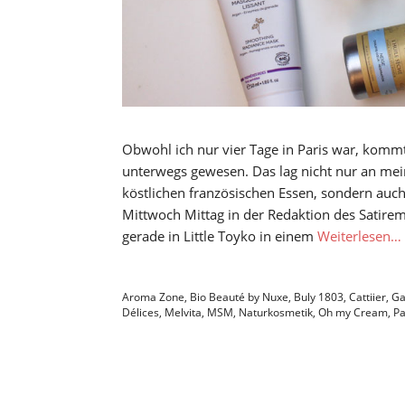
Obwohl ich nur vier Tage in Paris war, komm
unterwegs gewesen. Das lag nicht nur an m
köstlichen französischen Essen, sondern auch
Mittwoch Mittag in der Redaktion des Satirem
gerade in Little Toyko in einem
Weiterlesen…
Aroma Zone
,
Bio Beauté by Nuxe
,
Buly 1803
,
Cattiier
,
Ga
Délices
,
Melvita
,
MSM
,
Naturkosmetik
,
Oh my Cream
,
Pa