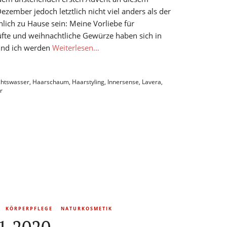
ezember jedoch letztlich nicht viel anders als der
ich zu Hause sein: Meine Vorliebe für
fte und weihnachtliche Gewürze haben sich in
 und ich werden
Weiterlesen…
chtswasser
,
Haarschaum
,
Haarstyling
,
Innersense
,
Lavera
,
r
KÖRPERPFLEGE
NATURKOSMETIK