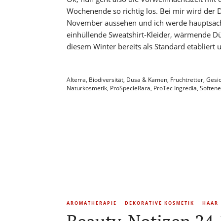
Wochenende so richtig los. Bei mir wird der D
November aussehen und ich werde hauptsächl
einhüllende Sweatshirt-Kleider, wärmende Dü
diesem Winter bereits als Standard etabliert
Alterra
,
Biodiversität
,
Dusa & Kamen
,
Fruchtretter
,
Gesi
Naturkosmetik
,
ProSpecieRara
,
ProTec Ingredia
,
Softene
AROMATHERAPIE
DEKORATIVE KOSMETIK
HAAR