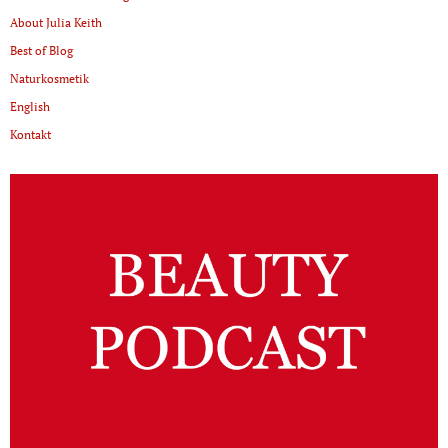
About Julia Keith
Best of Blog
Naturkosmetik
English
Kontakt