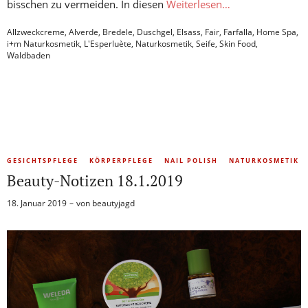
bisschen zu vermeiden. In diesen
Weiterlesen…
Allzweckcreme
,
Alverde
,
Bredele
,
Duschgel
,
Elsass
,
Fair
,
Farfalla
,
Home Spa
,
i+m Naturkosmetik
,
L'Esperluète
,
Naturkosmetik
,
Seife
,
Skin Food
,
Waldbaden
GESICHTSPFLEGE
KÖRPERPFLEGE
NAIL POLISH
NATURKOSMETIK
Beauty-Notizen 18.1.2019
18. Januar 2019
von
beautyjagd