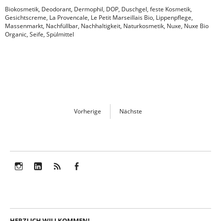
Biokosmetik
,
Deodorant
,
Dermophil
,
DOP
,
Duschgel
,
feste Kosmetik
,
Gesichtscreme
,
La Provencale
,
Le Petit Marseillais Bio
,
Lippenpflege
,
Massenmarkt
,
Nachfüllbar
,
Nachhaltigkeit
,
Naturkosmetik
,
Nuxe
,
Nuxe Bio
Organic
,
Seife
,
Spülmittel
Vorherige
Nächste
Instagram
LinkedIn
Feed
Facebook
HERZLICH WILLKOMMEN!