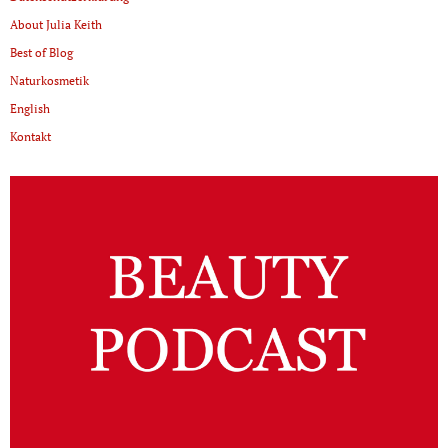
About Julia Keith
Best of Blog
Naturkosmetik
English
Kontakt