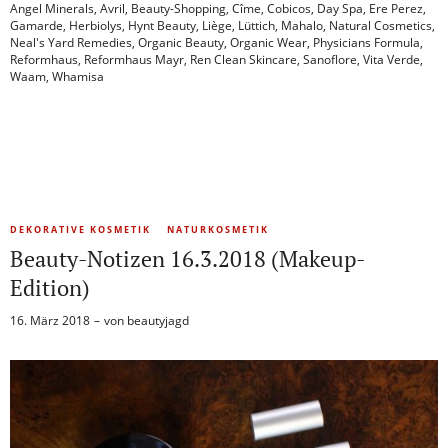
Angel Minerals
,
Avril
,
Beauty-Shopping
,
Cîme
,
Cobicos
,
Day Spa
,
Ere Perez
,
Gamarde
,
Herbiolys
,
Hynt Beauty
,
Liège
,
Lüttich
,
Mahalo
,
Natural Cosmetics
,
Neal's Yard Remedies
,
Organic Beauty
,
Organic Wear
,
Physicians Formula
,
Reformhaus
,
Reformhaus Mayr
,
Ren Clean Skincare
,
Sanoflore
,
Vita Verde
,
Waam
,
Whamisa
DEKORATIVE KOSMETIK
NATURKOSMETIK
Beauty-Notizen 16.3.2018 (Makeup-
Edition)
16. März 2018
von
beautyjagd