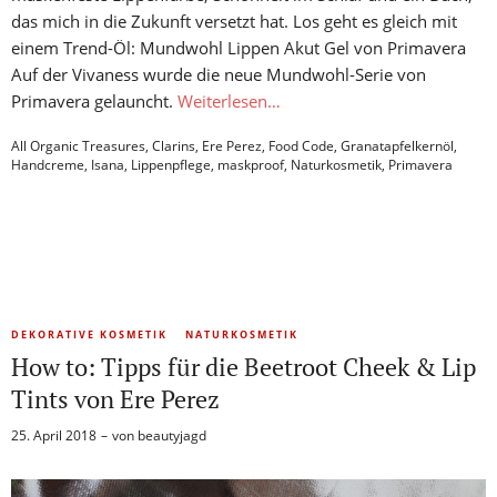
das mich in die Zukunft versetzt hat. Los geht es gleich mit
einem Trend-Öl: Mundwohl Lippen Akut Gel von Primavera
Auf der Vivaness wurde die neue Mundwohl-Serie von
Primavera gelauncht.
Weiterlesen…
All Organic Treasures
,
Clarins
,
Ere Perez
,
Food Code
,
Granatapfelkernöl
,
Handcreme
,
Isana
,
Lippenpflege
,
maskproof
,
Naturkosmetik
,
Primavera
DEKORATIVE KOSMETIK
NATURKOSMETIK
How to: Tipps für die Beetroot Cheek & Lip
Tints von Ere Perez
25. April 2018
von
beautyjagd