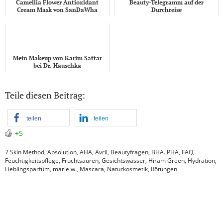
Camellia Flower Antioxidant
Beauty-Telegramm auf der
Cream Mask von SanDaWha
Durchreise
Mein Makeup von Karim Sattar
bei Dr. Hauschka
Teile diesen Beitrag:
teilen
teilen
+5
7 Skin Method
,
Absolution
,
AHA
,
Avril
,
Beautyfragen
,
BHA. PHA
,
FAQ
,
Feuchtigkeitspflege
,
Fruchtsäuren
,
Gesichtswasser
,
Hiram Green
,
Hydration
,
Lieblingsparfüm
,
marie w.
,
Mascara
,
Naturkosmetik
,
Rötungen