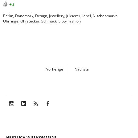
+3
Berlin
,
Dänemark
,
Design
,
Jewellery
,
Jukserei
,
Label
,
Nischenmarke
,
Ohrringe
,
Ohrstecker
,
Schmuck
,
Slow Fashion
Vorherige
Nächste
Instagram
LinkedIn
Feed
Facebook
HERZLICH WILLKOMMEN!