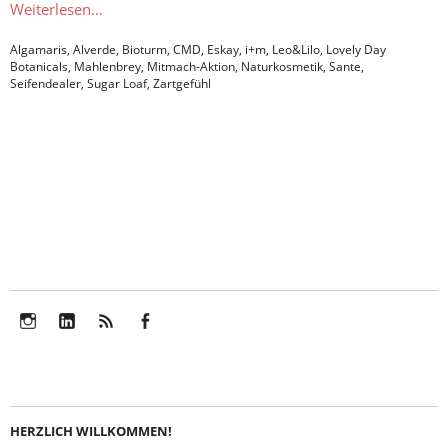
Weiterlesen…
Algamaris
,
Alverde
,
Bioturm
,
CMD
,
Eskay
,
i+m
,
Leo&Lilo
,
Lovely Day
Botanicals
,
Mahlenbrey
,
Mitmach-Aktion
,
Naturkosmetik
,
Sante
,
Seifendealer
,
Sugar Loaf
,
Zartgefühl
Instagram
LinkedIn
Feed
Facebook
HERZLICH WILLKOMMEN!