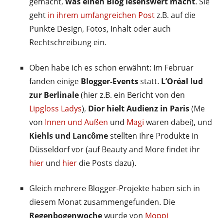
gemacht,
was einen Blog lesenswert macht
. Sie
geht
in ihrem umfangreichen Post
z.B. auf die
Punkte Design, Fotos, Inhalt oder auch
Rechtschreibung ein.
Oben habe ich es schon erwähnt: Im Februar
fanden einige
Blogger-Events
statt.
L’Oréal lud
zur Berlinale
(hier z.B. ein Bericht von den
Lipgloss Ladys
),
Dior hielt Audienz in Paris
(Me
von
Innen und Außen
und
Magi
waren dabei), und
Kiehls und Lancôme
stellten ihre Produkte in
Düsseldorf vor (auf Beauty and More findet ihr
hier
und
hier
die Posts dazu).
Gleich mehrere Blogger-Projekte haben sich in
diesem Monat zusammengefunden. Die
Regenbogenwoche
wurde von
Moppi