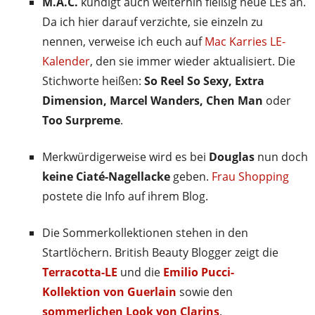
M.A.C.
kündigt auch weiterhin fleißig neue LEs an.
Da ich hier darauf verzichte, sie einzeln zu
nennen, verweise ich euch auf
Mac Karries LE-
Kalender
, den sie immer wieder aktualisiert. Die
Stichworte heißen:
So Reel So Sexy, Extra
Dimension, Marcel Wanders, Chen Man
oder
Too Surpreme
.
Merkwürdigerweise wird es bei
Douglas
nun doch
keine Ciaté-Nagellacke
geben.
Frau Shopping
postete die Info auf ihrem Blog.
Die Sommerkollektionen stehen in den
Startlöchern. British Beauty Blogger zeigt die
Terracotta-LE
und die
Emilio Pucci-
Kollektion von Guerlain
sowie den
sommerlichen Look von Clarins
.