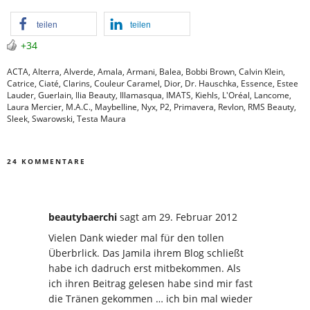
teilen
teilen
+34
ACTA
,
Alterra
,
Alverde
,
Amala
,
Armani
,
Balea
,
Bobbi Brown
,
Calvin Klein
,
Catrice
,
Ciaté
,
Clarins
,
Couleur Caramel
,
Dior
,
Dr. Hauschka
,
Essence
,
Estee
Lauder
,
Guerlain
,
Ilia Beauty
,
Illamasqua
,
IMATS
,
Kiehls
,
L'Oréal
,
Lancome
,
Laura Mercier
,
M.A.C.
,
Maybelline
,
Nyx
,
P2
,
Primavera
,
Revlon
,
RMS Beauty
,
Sleek
,
Swarowski
,
Testa Maura
24 KOMMENTARE
beautybaerchi
sagt
am 29. Februar 2012
Vielen Dank wieder mal für den tollen
Überbrlick. Das Jamila ihrem Blog schließt
habe ich dadruch erst mitbekommen. Als
ich ihren Beitrag gelesen habe sind mir fast
die Tränen gekommen … ich bin mal wieder