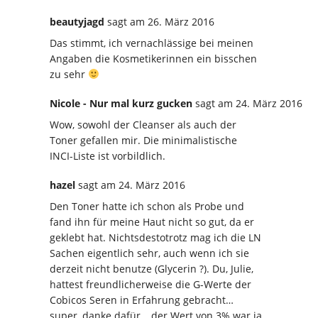
beautyjagd
sagt
am 26. März 2016
Das stimmt, ich vernachlässige bei meinen
Angaben die Kosmetikerinnen ein bisschen
zu sehr
Nicole - Nur mal kurz gucken
sagt
am 24. März 2016
Wow, sowohl der Cleanser als auch der
Toner gefallen mir. Die minimalistische
INCI-Liste ist vorbildlich.
hazel
sagt
am 24. März 2016
Den Toner hatte ich schon als Probe und
fand ihn für meine Haut nicht so gut, da er
geklebt hat. Nichtsdestotrotz mag ich die LN
Sachen eigentlich sehr, auch wenn ich sie
derzeit nicht benutze (Glycerin ?). Du, Julie,
hattest freundlicherweise die G-Werte der
Cobicos Seren in Erfahrung gebracht…
super, danke dafür… der Wert von 3% war ja