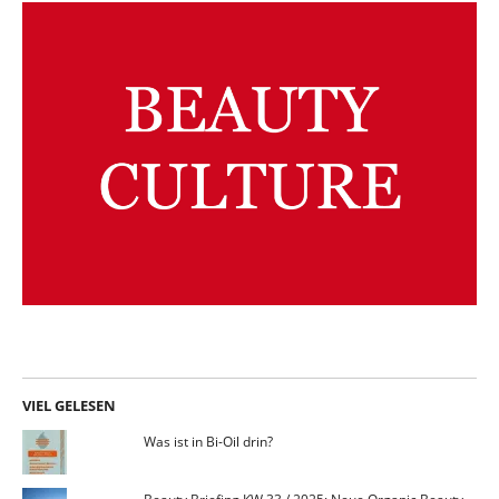
VIEL GELESEN
Was ist in Bi-Oil drin?