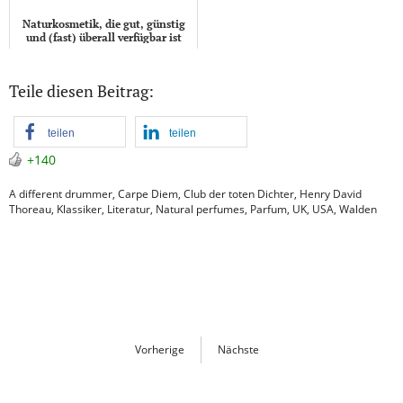
Naturkosmetik, die gut, günstig
und (fast) überall verfügbar ist
Teile diesen Beitrag:
teilen
teilen
+140
A different drummer
,
Carpe Diem
,
Club der toten Dichter
,
Henry David
Thoreau
,
Klassiker
,
Literatur
,
Natural perfumes
,
Parfum
,
UK
,
USA
,
Walden
Vorherige
Nächste