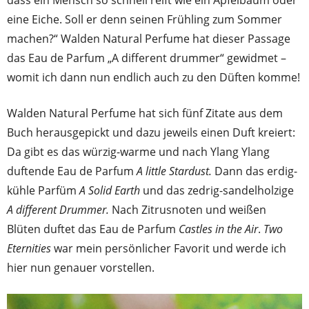
dass ein Mensch so schnell reift wie ein Apfelbaum oder
eine Eiche. Soll er denn seinen Frühling zum Sommer
machen?“ Walden Natural Perfume hat dieser Passage
das Eau de Parfum „A different drummer“ gewidmet –
womit ich dann nun endlich auch zu den Düften komme!
Walden Natural Perfume hat sich fünf Zitate aus dem
Buch herausgepickt und dazu jeweils einen Duft kreiert:
Da gibt es das würzig-warme und nach Ylang Ylang
duftende Eau de Parfum
A little Stardust.
Dann das erdig-
kühle Parfüm
A Solid Earth
und das zedrig-sandelholzige
A different Drummer.
Nach Zitrusnoten und weißen
Blüten duftet das Eau de Parfum
Castles in the Air
.
Two
Eternities
war mein persönlicher Favorit und werde ich
hier nun genauer vorstellen.