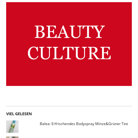
VIEL GELESEN
Balea: Erfrischendes Bodyspray Minze&Grüner Tee