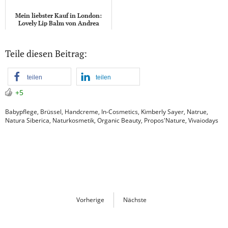
Mein liebster Kauf in London:
Lovely Lip Balm von Andrea
Garland
Teile diesen Beitrag:
teilen
teilen
+5
Babypflege
,
Brüssel
,
Handcreme
,
In-Cosmetics
,
Kimberly Sayer
,
Natrue
,
Natura Siberica
,
Naturkosmetik
,
Organic Beauty
,
Propos'Nature
,
Vivaiodays
Vorherige
Nächste