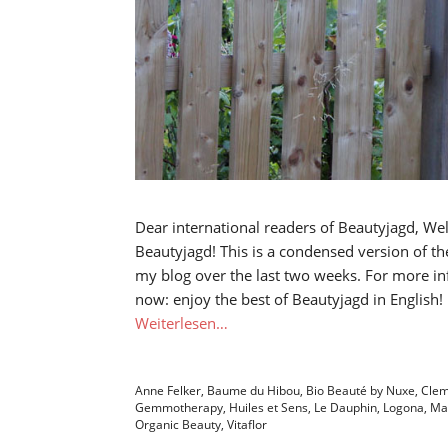
Dear international readers of Beautyjagd, We
Beautyjagd! This is a condensed version of t
my blog over the last two weeks. For more in
now: enjoy the best of Beautyjagd in English! 
Weiterlesen…
Anne Felker
,
Baume du Hibou
,
Bio Beauté by Nuxe
,
Clem
Gemmotherapy
,
Huiles et Sens
,
Le Dauphin
,
Logona
,
Ma
Organic Beauty
,
Vitaflor