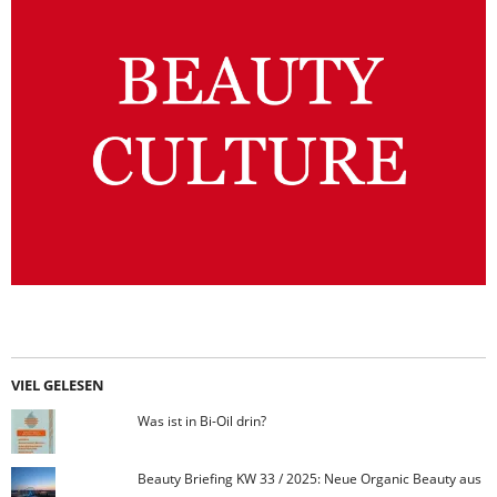
VIEL GELESEN
Was ist in Bi-Oil drin?
Beauty Briefing KW 33 / 2025: Neue Organic Beauty aus