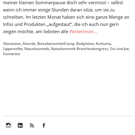
meiner kleinen Sommerpause doch sehr vermisst – selbst
wenn ich immer einige Stunden daran sitze, um sie zu
schreiben. Im letzten Monat haben sich eine ganze Menge an
Infos und Produkten „aufgestaut“, die ich euch nun gern
zeigen möchte, am liebsten alle
Weiterlesen…
Absolution
,
Alverde
,
BioLebensmittelCamp
,
Bodylotion
,
Kurkuma
,
Lippenstifte
,
Naturkosmetik
,
Naturkosmetik Branchenkongress
,
Sisi and Joe
,
Sonnentor
Instagram
LinkedIn
Feed
Facebook