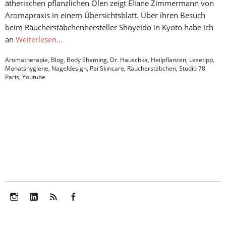
ätherischen pflanzlichen Ölen zeigt Eliane Zimmermann von
Aromapraxis in einem Übersichtsblatt. Über ihren Besuch
beim Räucherstäbchenhersteller Shoyeido in Kyoto habe ich
an
Weiterlesen…
Aromatherapie
,
Blog
,
Body Shaming
,
Dr. Hauschka
,
Heilpflanzen
,
Lesetipp
,
Monatshygiene
,
Nageldesign
,
Pai Skincare
,
Räucherstäbchen
,
Studio 78
Paris
,
Youtube
Instagram
LinkedIn
Feed
Facebook