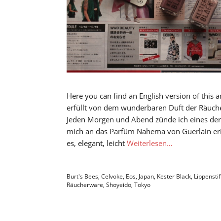
Here you can find an English version of this a
erfüllt von dem wunderbaren Duft der Räuch
Jeden Morgen und Abend zünde ich eines der 
mich an das Parfüm Nahema von Guerlain eri
es, elegant, leicht
Weiterlesen…
Burt's Bees
,
Celvoke
,
Eos
,
Japan
,
Kester Black
,
Lippenstif
Räucherware
,
Shoyeido
,
Tokyo