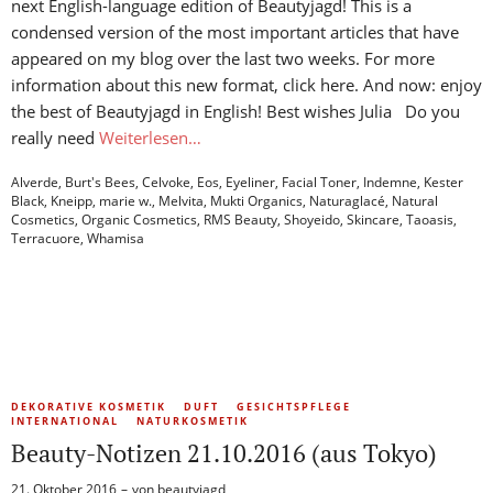
next English-language edition of Beautyjagd! This is a
condensed version of the most important articles that have
appeared on my blog over the last two weeks. For more
information about this new format, click here. And now: enjoy
the best of Beautyjagd in English! Best wishes Julia Do you
really need
Weiterlesen…
Alverde
,
Burt's Bees
,
Celvoke
,
Eos
,
Eyeliner
,
Facial Toner
,
Indemne
,
Kester
Black
,
Kneipp
,
marie w.
,
Melvita
,
Mukti Organics
,
Naturaglacé
,
Natural
Cosmetics
,
Organic Cosmetics
,
RMS Beauty
,
Shoyeido
,
Skincare
,
Taoasis
,
Terracuore
,
Whamisa
DEKORATIVE KOSMETIK
DUFT
GESICHTSPFLEGE
INTERNATIONAL
NATURKOSMETIK
Beauty-Notizen 21.10.2016 (aus Tokyo)
21. Oktober 2016
von
beautyjagd