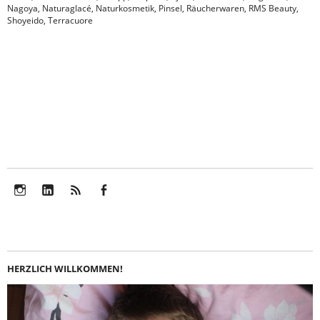
Nagoya
,
Naturaglacé
,
Naturkosmetik
,
Pinsel
,
Räucherwaren
,
RMS Beauty
,
Shoyeido
,
Terracuore
Instagram
LinkedIn
Feed
Facebook
HERZLICH WILLKOMMEN!