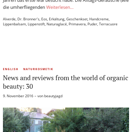
Jahren das erste Mal besucht habe. Die Alltags-Geräusche (wie
die umherfliegenden
Weiterlesen…
Alverde
,
Dr. Bronner's
,
Eos
,
Erkältung
,
Geschenkset
,
Handcreme
,
Lippenbalsam
,
Lippenstift
,
Naturaglacé
,
Primavera
,
Puder
,
Terracuore
ENGLISH
NATURKOSMETIK
News and reviews from the world of organic
beauty: 30
9. November 2016
von
beautyjagd