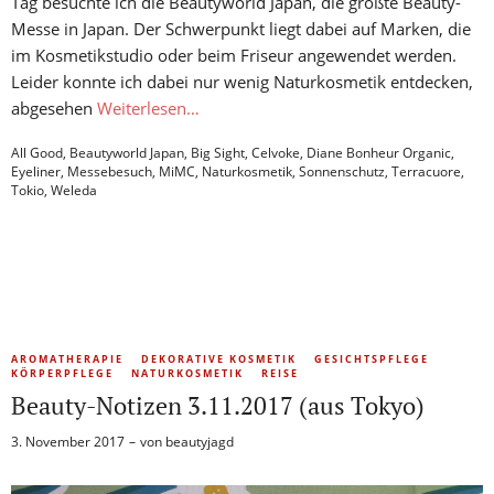
Tag besuchte ich die Beautyworld Japan, die größte Beauty-
Messe in Japan. Der Schwerpunkt liegt dabei auf Marken, die
im Kosmetikstudio oder beim Friseur angewendet werden.
Leider konnte ich dabei nur wenig Naturkosmetik entdecken,
abgesehen
Weiterlesen…
All Good
,
Beautyworld Japan
,
Big Sight
,
Celvoke
,
Diane Bonheur Organic
,
Eyeliner
,
Messebesuch
,
MiMC
,
Naturkosmetik
,
Sonnenschutz
,
Terracuore
,
Tokio
,
Weleda
AROMATHERAPIE
DEKORATIVE KOSMETIK
GESICHTSPFLEGE
KÖRPERPFLEGE
NATURKOSMETIK
REISE
Beauty-Notizen 3.11.2017 (aus Tokyo)
3. November 2017
von
beautyjagd