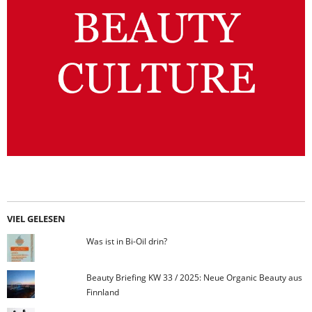
VIEL GELESEN
Was ist in Bi-Oil drin?
Beauty Briefing KW 33 / 2025: Neue Organic Beauty aus
Finnland