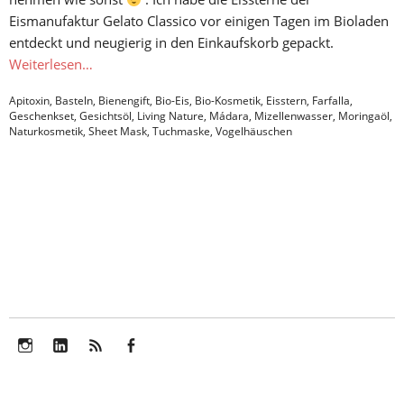
Eismanufaktur Gelato Classico vor einigen Tagen im Bioladen
entdeckt und neugierig in den Einkaufskorb gepackt.
Weiterlesen…
Apitoxin
,
Basteln
,
Bienengift
,
Bio-Eis
,
Bio-Kosmetik
,
Eisstern
,
Farfalla
,
Geschenkset
,
Gesichtsöl
,
Living Nature
,
Mádara
,
Mizellenwasser
,
Moringaöl
,
Naturkosmetik
,
Sheet Mask
,
Tuchmaske
,
Vogelhäuschen
Instagram
LinkedIn
Feed
Facebook