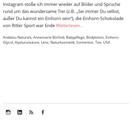
Instagram stoße ich immer wieder auf Bilder und Sprüche
rund um das wundersame Tier (z.B. „Sei immer Du selbst,
außer Du kannst ein Einhorn sein“), die Einhorn-Schokolade
von Ritter Sport war Ende
Weiterlesen…
Andalou Naturals
,
Annemarie Börlind
,
Babypflege
,
Bodylotion
,
Einhorn
,
Glycol
,
Hyaluronsäure
,
Lenz
,
Naturkosmetik
,
Sonnentor
,
Tee
,
USA
Instagram
LinkedIn
Feed
Facebook