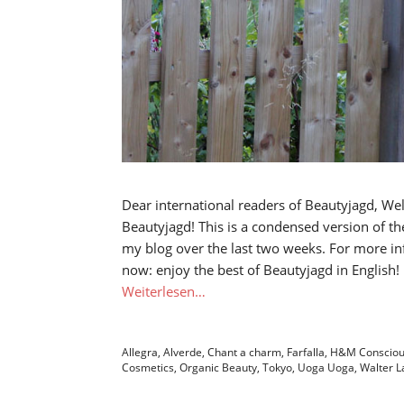
Dear international readers of Beautyjagd, We
Beautyjagd! This is a condensed version of t
my blog over the last two weeks. For more in
now: enjoy the best of Beautyjagd in English
Weiterlesen…
Allegra
,
Alverde
,
Chant a charm
,
Farfalla
,
H&M Conscio
Cosmetics
,
Organic Beauty
,
Tokyo
,
Uoga Uoga
,
Walter L