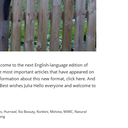
lcome to the next English-language edition of
he most important articles that have appeared on
formation about this new format, click here. And
! Best wishes Julia Hello everyone and welcome to
us
,
Hurraw!
,
Ilia Beauty
,
Konbini
,
Melvita
,
MiMC
,
Natural
ang