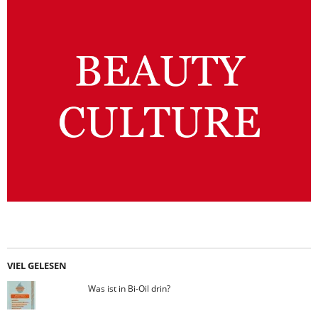
VIEL GELESEN
Was ist in Bi-Oil drin?