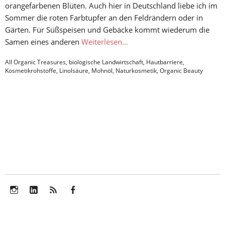
orangefarbenen Blüten. Auch hier in Deutschland liebe ich im
Sommer die roten Farbtupfer an den Feldrändern oder in
Gärten. Für Süßspeisen und Gebäcke kommt wiederum die
Samen eines anderen
Weiterlesen…
All Organic Treasures
,
biologische Landwirtschaft
,
Hautbarriere
,
Kosmetikrohstoffe
,
Linolsäure
,
Mohnöl
,
Naturkosmetik
,
Organic Beauty
Instagram
LinkedIn
Feed
Facebook