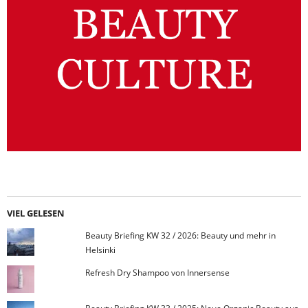
VIEL GELESEN
Beauty Briefing KW 32 / 2026: Beauty und mehr in
Helsinki
Refresh Dry Shampoo von Innersense