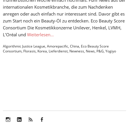
frühherbstlichen Woche einfach nochmals: Fünf News aus der
internationalen Kosmetikbranche, die zum Nachdenken
anregen oder auch einfach nur interessant sind. Davor gibt es
zum Start noch ein Beauty-Öl zu entdecken. Eco Beauty Score
Consortium Die Kosmetikkonzerne Unilever, Henkel, LVMH,
L’Oréal und
Weiterlesen…
Algorithmic Justice League
,
Amorepacific
,
China
,
Eco Beauty Score
Consortium
,
Florasis
,
Korea
,
Lieferdienst
,
Newness
,
News
,
P&G
,
Yogiyo
Instagram
LinkedIn
Feed
Facebook