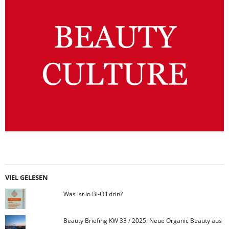
VIEL GELESEN
Was ist in Bi-Oil drin?
Beauty Briefing KW 33 / 2025: Neue Organic Beauty aus