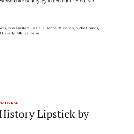
gestoßen bin: Beautyspy in den Fünf Höfen. Mir
irls
,
John Masters
,
La Bella Donna
,
München
,
Niche Brands
,
f Beverly Hills
,
Zeitreise
RNATIONAL
istory Lipstick by