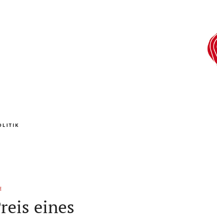
OLITIK
E
reis eines