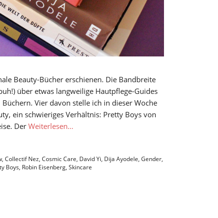
onale Beauty-Bücher erschienen. Die Bandbreite
(buh!) über etwas langweilige Hautpflege-Guides
 Büchern. Vier davon stelle ich in dieser Woche
ty, ein schwieriges Verhältnis: Pretty Boys von
ise. Der
Weiterlesen…
w
,
Collectif Nez
,
Cosmic Care
,
David Yi
,
Dija Ayodele
,
Gender
,
ty Boys
,
Robin Eisenberg
,
Skincare