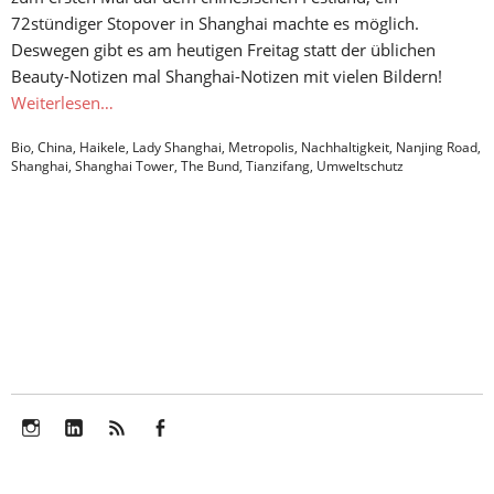
72stündiger Stopover in Shanghai machte es möglich.
Deswegen gibt es am heutigen Freitag statt der üblichen
Beauty-Notizen mal Shanghai-Notizen mit vielen Bildern!
Weiterlesen…
Bio
,
China
,
Haikele
,
Lady Shanghai
,
Metropolis
,
Nachhaltigkeit
,
Nanjing Road
,
Shanghai
,
Shanghai Tower
,
The Bund
,
Tianzifang
,
Umweltschutz
Instagram
LinkedIn
Feed
Facebook