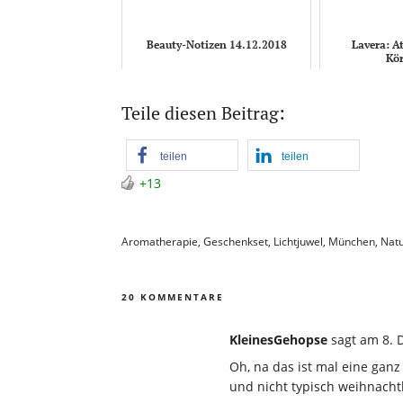
Beauty-Notizen 14.12.2018
Lavera: A
Kör
Teile diesen Beitrag:
teilen
teilen
+13
Aromatherapie
,
Geschenkset
,
Lichtjuwel
,
München
,
Nat
20 KOMMENTARE
KleinesGehopse
sagt
am 8. 
Oh, na das ist mal eine gan
und nicht typisch weihnachtl