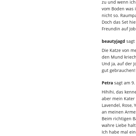
zu und wenn ich 
vom Boden was i
nicht so. Raump
Doch das Set hie
Freundin auf Jo
beautyjagd
sagt
Die Katze von m
den Mund kriec
Und ja, auf der 
gut gebrauchen!
Petra
sagt
am 9.
Hihihi, das kenn
aber mein Kater 
Lavendel, Rose, Y
an meinen Arme
Beim richtigen B
wahre Liebe hal
Ich habe mal ei