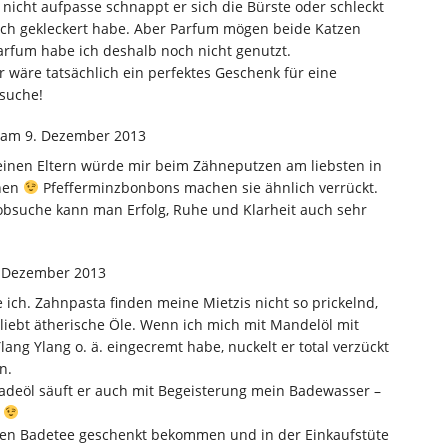
nicht aufpasse schnappt er sich die Bürste oder schleckt
ch gekleckert habe. Aber Parfum mögen beide Katzen
arfum habe ich deshalb noch nicht genutzt.
r wäre tatsächlich ein perfektes Geschenk für eine
bsuche!
am 9. Dezember 2013
einen Eltern würde mir beim Zähneputzen am liebsten in
hen
Pfefferminzbonbons machen sie ähnlich verrückt.
Jobsuche kann man Erfolg, Ruhe und Klarheit auch sehr
 Dezember 2013
e ich. Zahnpasta finden meine Mietzis nicht so prickelnd,
liebt ätherische Öle. Wenn ich mich mit Mandelöl mit
lang Ylang o. ä. eingecremt habe, nuckelt er total verzückt
n.
adeöl säuft er auch mit Begeisterung mein Badewasser –
t
nen Badetee geschenkt bekommen und in der Einkaufstüte