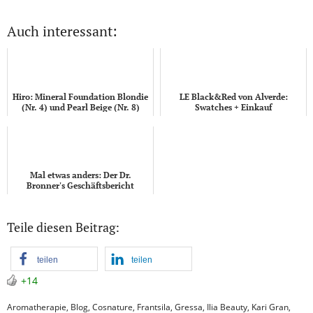
Auch interessant:
Hiro: Mineral Foundation Blondie
LE Black&Red von Alverde:
(Nr. 4) und Pearl Beige (Nr. 8)
Swatches + Einkauf
Mal etwas anders: Der Dr.
Bronner's Geschäftsbericht
Teile diesen Beitrag:
teilen
teilen
+14
Aromatherapie
,
Blog
,
Cosnature
,
Frantsila
,
Gressa
,
Ilia Beauty
,
Kari Gran
,