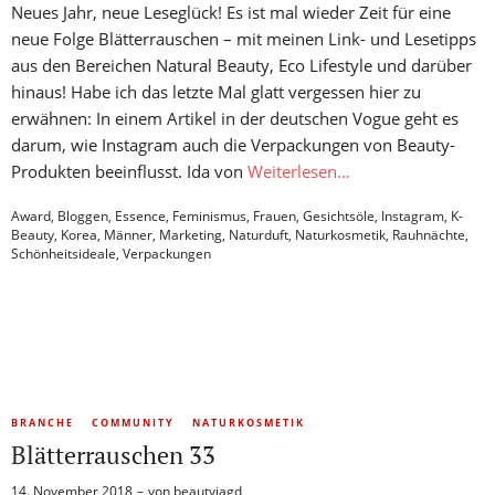
Neues Jahr, neue Leseglück! Es ist mal wieder Zeit für eine
neue Folge Blätterrauschen – mit meinen Link- und Lesetipps
aus den Bereichen Natural Beauty, Eco Lifestyle und darüber
hinaus! Habe ich das letzte Mal glatt vergessen hier zu
erwähnen: In einem Artikel in der deutschen Vogue geht es
darum, wie Instagram auch die Verpackungen von Beauty-
Produkten beeinflusst. Ida von
Weiterlesen…
Award
,
Bloggen
,
Essence
,
Feminismus
,
Frauen
,
Gesichtsöle
,
Instagram
,
K-
Beauty
,
Korea
,
Männer
,
Marketing
,
Naturduft
,
Naturkosmetik
,
Rauhnächte
,
Schönheitsideale
,
Verpackungen
BRANCHE
COMMUNITY
NATURKOSMETIK
Blätterrauschen 33
14. November 2018
von
beautyjagd