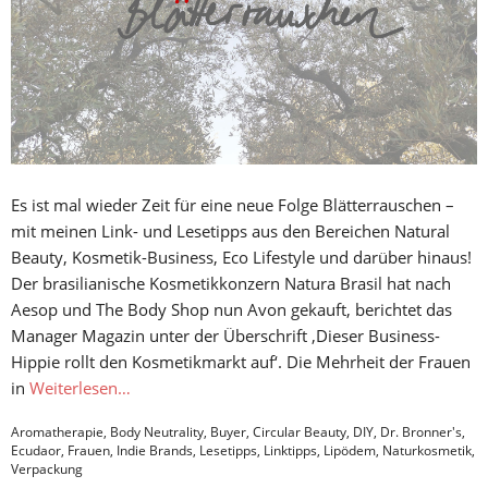
Es ist mal wieder Zeit für eine neue Folge Blätterrauschen –
mit meinen Link- und Lesetipps aus den Bereichen Natural
Beauty, Kosmetik-Business, Eco Lifestyle und darüber hinaus!
Der brasilianische Kosmetikkonzern Natura Brasil hat nach
Aesop und The Body Shop nun Avon gekauft, berichtet das
Manager Magazin unter der Überschrift ‚Dieser Business-
Hippie rollt den Kosmetikmarkt auf‘. Die Mehrheit der Frauen
in
Weiterlesen…
Aromatherapie
,
Body Neutrality
,
Buyer
,
Circular Beauty
,
DIY
,
Dr. Bronner's
,
Ecudaor
,
Frauen
,
Indie Brands
,
Lesetipps
,
Linktipps
,
Lipödem
,
Naturkosmetik
,
Verpackung