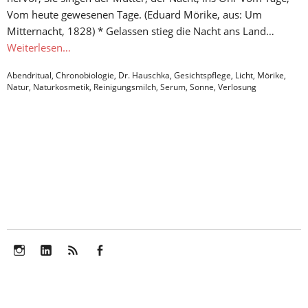
Vom heute gewesenen Tage. (Eduard Mörike, aus: Um
Mitternacht, 1828) * Gelassen stieg die Nacht ans Land…
Weiterlesen…
Abendritual
,
Chronobiologie
,
Dr. Hauschka
,
Gesichtspflege
,
Licht
,
Mörike
,
Natur
,
Naturkosmetik
,
Reinigungsmilch
,
Serum
,
Sonne
,
Verlosung
Instagram
LinkedIn
Feed
Facebook