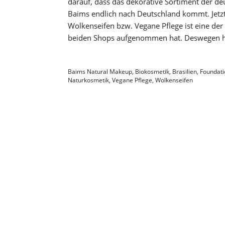
darauf, dass das dekorative Sortiment der d
Baims endlich nach Deutschland kommt. Jetzt 
Wolkenseifen bzw. Vegane Pflege ist eine der
beiden Shops aufgenommen hat. Deswegen 
Baims Natural Makeup
,
Biokosmetik
,
Brasilien
,
Foundati
Naturkosmetik
,
Vegane Pflege
,
Wolkenseifen