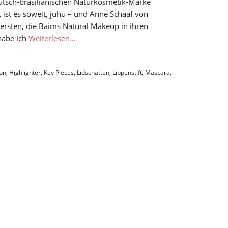
eutsch-brasilianischen Naturkosmetik-Marke
ist es soweit, juhu – und Anne Schaaf von
 ersten, die Baims Natural Makeup in ihren
habe ich
Weiterlesen…
on
,
Highlighter
,
Key Pieces
,
Lidschatten
,
Lippenstift
,
Mascara
,