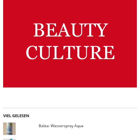
VIEL GELESEN
Balea: Wasserspray Aqua