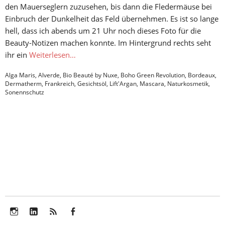
den Mauerseglern zuzusehen, bis dann die Fledermäuse bei
Einbruch der Dunkelheit das Feld übernehmen. Es ist so lange
hell, dass ich abends um 21 Uhr noch dieses Foto für die
Beauty-Notizen machen konnte. Im Hintergrund rechts seht
ihr ein
Weiterlesen…
Alga Maris
,
Alverde
,
Bio Beauté by Nuxe
,
Boho Green Revolution
,
Bordeaux
,
Dermatherm
,
Frankreich
,
Gesichtsöl
,
Lift'Argan
,
Mascara
,
Naturkosmetik
,
Sonennschutz
Instagram
LinkedIn
Feed
Facebook