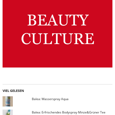
VIEL GELESEN
Balea: Wasserspray Aqua
Balea: Erfrischendes Bodyspray Minze&Grüner Tee