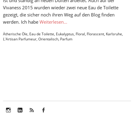
ist und ständig an neuen Düften arbeitet. Auch auf der
Vivaness 2015 wurden wieder zwei neue Eau de Toilette
gezeigt, die sicher noch ihren Weg auf den Blog finden
werden. Ich habe
Weiterlesen…
Ätherische Öle
,
Eau de Toilette
,
Eukalyptus
,
Floral
,
Florascent
,
Karlsruhe
,
L'Artisan Parfumeur
,
Orientalisch
,
Parfum
Instagram
LinkedIn
Feed
Facebook