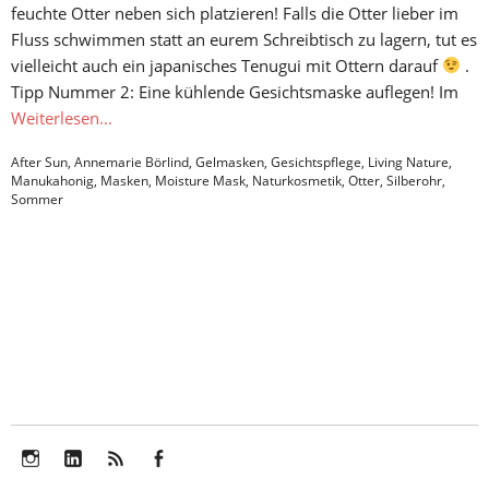
feuchte Otter neben sich platzieren! Falls die Otter lieber im
Fluss schwimmen statt an eurem Schreibtisch zu lagern, tut es
vielleicht auch ein japanisches Tenugui mit Ottern darauf
.
Tipp Nummer 2: Eine kühlende Gesichtsmaske auflegen! Im
Weiterlesen…
After Sun
,
Annemarie Börlind
,
Gelmasken
,
Gesichtspflege
,
Living Nature
,
Manukahonig
,
Masken
,
Moisture Mask
,
Naturkosmetik
,
Otter
,
Silberohr
,
Sommer
Instagram
LinkedIn
Feed
Facebook