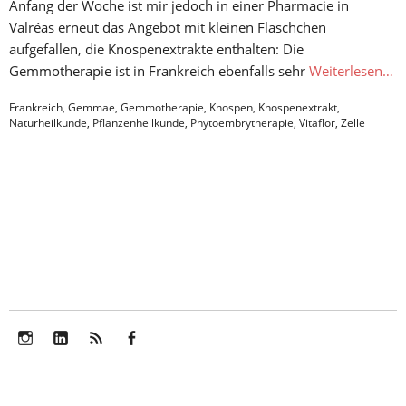
Anfang der Woche ist mir jedoch in einer Pharmacie in
Valréas erneut das Angebot mit kleinen Fläschchen
aufgefallen, die Knospenextrakte enthalten: Die
Gemmotherapie ist in Frankreich ebenfalls sehr
Weiterlesen…
Frankreich
,
Gemmae
,
Gemmotherapie
,
Knospen
,
Knospenextrakt
,
Naturheilkunde
,
Pflanzenheilkunde
,
Phytoembrytherapie
,
Vitaflor
,
Zelle
Instagram
LinkedIn
Feed
Facebook