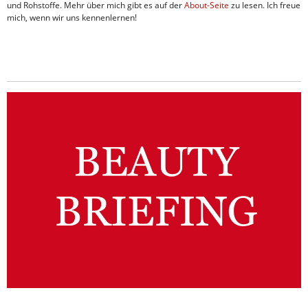
und Rohstoffe. Mehr über mich gibt es auf der
About-Seite
zu lesen. Ich freue
mich, wenn wir uns kennenlernen!