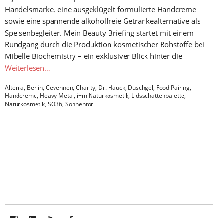
Handelsmarke, eine ausgeklügelt formulierte Handcreme
sowie eine spannende alkoholfreie Getränkealternative als
Speisenbegleiter. Mein Beauty Briefing startet mit einem
Rundgang durch die Produktion kosmetischer Rohstoffe bei
Mibelle Biochemistry – ein exklusiver Blick hinter die
Weiterlesen…
Alterra
,
Berlin
,
Cevennen
,
Charity
,
Dr. Hauck
,
Duschgel
,
Food Pairing
,
Handcreme
,
Heavy Metal
,
i+m Naturkosmetik
,
Lidsschattenpalette
,
Naturkosmetik
,
SO36
,
Sonnentor