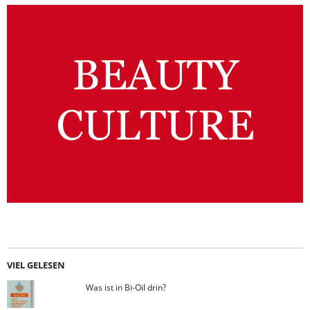
VIEL GELESEN
Was ist in Bi-Oil drin?