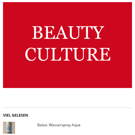
VIEL GELESEN
Balea: Wasserspray Aqua