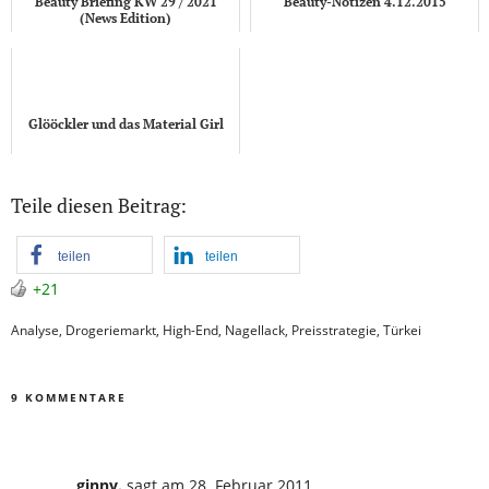
Beauty Briefing KW 29 / 2021
Beauty-Notizen 4.12.2015
(News Edition)
Glööckler und das Material Girl
Teile diesen Beitrag:
teilen
teilen
+21
Analyse
,
Drogeriemarkt
,
High-End
,
Nagellack
,
Preisstrategie
,
Türkei
9 KOMMENTARE
ginny.
sagt
am 28. Februar 2011